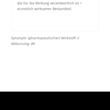
die für die Wirkung verantwortlich ist =
arzneilich wirksamer Bestandteil.
Synonym: (pharmazeutischer) Wirkstoff //
Abkürzung: WI