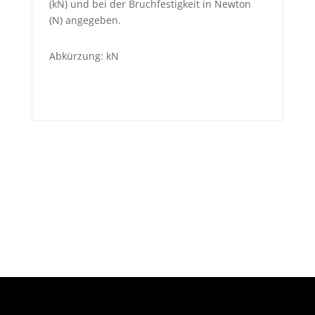
(kN) und bei der Bruchfestigkeit in Newton
(N) angegeben.
Abkürzung: kN