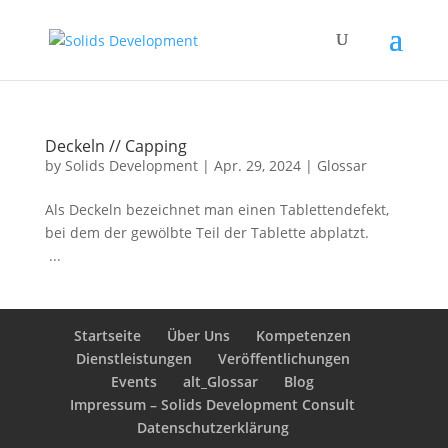
Deckeln // Capping
by
Solids Development
|
Apr. 29, 2024
|
Glossar
Als Deckeln bezeichnet man einen Tablettendefekt,
bei dem der gewölbte Teil der Tablette abplatzt.
...
Startseite
Über Uns
Kompetenzen
Dienstleistungen
Veröffentlichungen
Events
alt_Glossar
Blog
Impressum – Solids Development Consult
Datenschutzerklärung