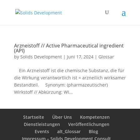
Arzneistoff // Active Pharmaceutical ingredient
(API)
by
Solids Development
|
Juni 17, 2024
|
Glossar
Ein Arzneistoff ist die chemische Substanz, die für
die Wirkung verantwortlich ist = arzneilich wirksamer
Bestandteil. Synonym: (pharmazeutischer)
Wirkstoff // Abkürzung: WI...
Startseite
Über Uns
Kompetenzen
Dienstleistungen
Veröffentlichungen
Events
alt_Glossar
Blog
Impressum – Solids Development Consult